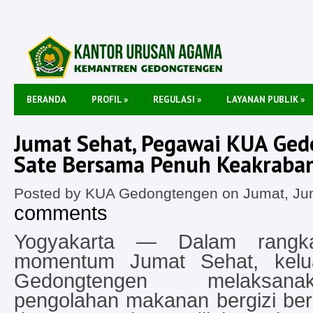
BERANDA
PROFIL
»
REGULASI
»
LAYANAN PUBLIK
»
Jumat Sehat, Pegawai KUA Ge
Sate Bersama Penuh Keakraba
Posted by KUA Gedongtengen on Jumat, Jun
comments
Yogyakarta — Dalam rangk
momentum Jumat Sehat, kel
Gedongtengen melaksana
pengolahan makanan bergizi be