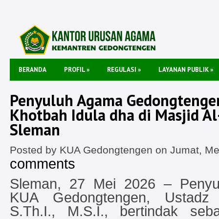
BERANDA
PROFIL
»
REGULASI
»
LAYANAN PUBLIK
»
Penyuluh Agama Gedongtenge
Khotbah Idula dha di Masjid Al
Sleman
Posted by KUA Gedongtengen on Jumat, Mei
comments
Sleman, 27 Mei 2026 – Penyu
KUA Gedongtengen, Ustadz 
S.Th.I., M.S.I., bertindak se