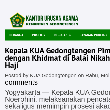
BERANDA
PROFIL
»
REGULASI
»
LAYANAN PUBLIK
»
Kepala KUA Gedongtengen Pim
dengan Khidmat di Balai Nika
Haji
Posted by KUA Gedongtengen on Rabu, Mei 
comments
Yogyakarta — Kepala KUA Gedon
Noerohini, melaksanakan pencat
sekaligus memimpin prosesi aka