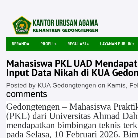
BERANDA
PROFIL
»
REGULASI
»
LAYANAN PUBLIK
»
Mahasiswa PKL UAD Mendapat
Input Data Nikah di KUA Gedo
Posted by KUA Gedongtengen on Kamis, Feb
comments
Gedongtengen – Mahasiswa Prakti
(PKL) dari Universitas Ahmad Da
mendapatkan bimbingan teknis terka
pada Selasa, 10 Februari 2026. Bim