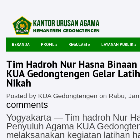
BERANDA
PROFIL
»
REGULASI
»
LAYANAN PUBLIK
»
Tim Hadroh Nur Hasna Binaan
KUA Gedongtengen Gelar Latiha
Nikah
Posted by KUA Gedongtengen on Rabu, Janu
comments
Yogyakarta — Tim hadroh Nur H
Penyuluh Agama KUA Gedongte
melaksanakan kegiatan latihan 