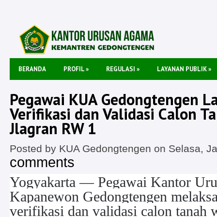
BERANDA
PROFIL
»
REGULASI
»
LAYANAN PUBLIK
»
Pegawai KUA Gedongtengen L
Verifikasi dan Validasi Calon T
Jlagran RW 1
Posted by KUA Gedongtengen on Selasa, Ja
comments
Yogyakarta — Pegawai Kantor Ur
Kapanewon Gedongtengen melaksa
verifikasi dan validasi calon tanah