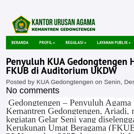
BERANDA
PROFIL
»
REGULASI
»
LAYANAN PUBLIK
»
Penyuluh KUA Gedongtengen Ha
FKUB di Auditorium UKDW
Posted by KUA Gedongtengen on Senin, Des
No comments
Gedongtengen – Penyuluh Agama
Kemantren Gedongtengen, Ariadi, 
kegiatan Gelar Seni yang diseleng
Kerukunan Umat Beragama (FKUB)