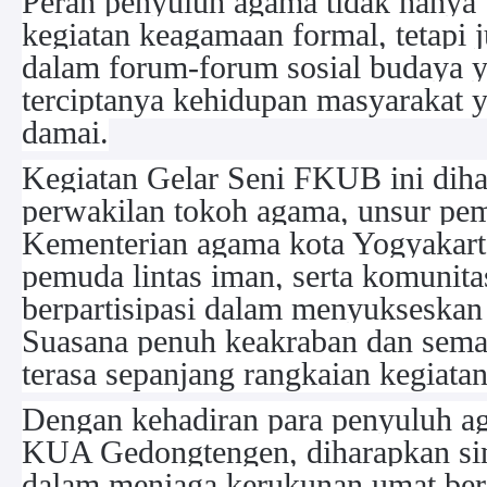
Peran penyuluh agama tidak hanya 
kegiatan keagamaan formal, tetapi ju
dalam forum-forum sosial budaya
terciptanya kehidupan masyarakat 
damai.
Kegiatan Gelar Seni FKUB ini diha
perwakilan tokoh agama, unsur pem
Kementerian agama kota Yogyakart
pemuda lintas iman, serta komunita
berpartisipasi dalam menyukseskan 
Suasana penuh keakraban dan sema
terasa sepanjang rangkaian kegiata
Dengan kehadiran para penyuluh ag
KUA Gedongtengen, diharapkan sine
dalam menjaga kerukunan umat ber