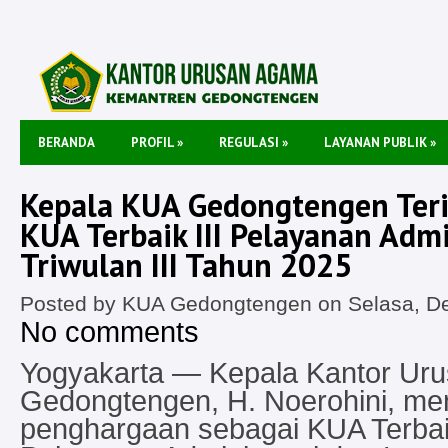
BERANDA
PROFIL
»
REGULASI
»
LAYANAN PUBLIK
»
Kepala KUA Gedongtengen Ter
KUA Terbaik III Pelayanan Admi
Triwulan III Tahun 2025
Posted by KUA Gedongtengen on Selasa, De
No comments
Yogyakarta — Kepala Kantor Ur
Gedongtengen, H. Noerohini, me
penghargaan sebagai KUA Terbaik