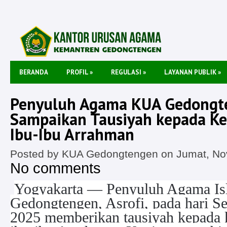
BERANDA
PROFIL
»
REGULASI
»
LAYANAN PUBLIK
»
Penyuluh Agama KUA Gedongt
Sampaikan Tausiyah kepada K
Ibu-Ibu Arrahman
Posted by KUA Gedongtengen on Jumat, No
No comments
Yogyakarta — Penyuluh Agama I
Gedongtengen, Asrofi, pada hari 
2025 memberikan tausiyah kepada 