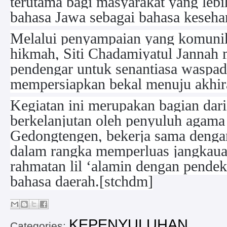
terutama bagi masyarakat yang lebi
bahasa Jawa sebagai bahasa kesehar
Melalui penyampaian yang komunik
hikmah, Siti Chadamiyatul Jannah
pendengar untuk senantiasa waspad
mempersiapkan bekal menuju akhir
Kegiatan ini merupakan bagian da
berkelanjutan oleh penyuluh agama
Gedongtengen, bekerja sama denga
dalam rangka memperluas jangkau
rahmatan lil ‘alamin dengan pendek
bahasa daerah.[stchdm]
KEPENYULUHAN
Categories: