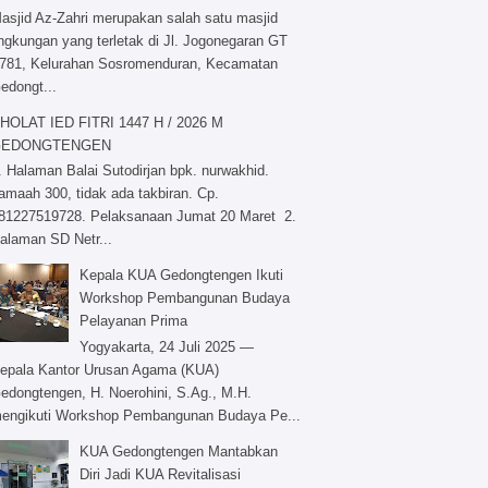
asjid Az-Zahri merupakan salah satu masjid
ingkungan yang terletak di Jl. Jogonegaran GT
/781, Kelurahan Sosromenduran, Kecamatan
edongt...
HOLAT IED FITRI 1447 H / 2026 M
GEDONGTENGEN
. Halaman Balai Sutodirjan bpk. nurwakhid.
amaah 300, tidak ada takbiran. Cp.
81227519728. Pelaksanaan Jumat 20 Maret 2.
alaman SD Netr...
Kepala KUA Gedongtengen Ikuti
Workshop Pembangunan Budaya
Pelayanan Prima
Yogyakarta, 24 Juli 2025 —
epala Kantor Urusan Agama (KUA)
edongtengen, H. Noerohini, S.Ag., M.H.
engikuti Workshop Pembangunan Budaya Pe...
KUA Gedongtengen Mantabkan
Diri Jadi KUA Revitalisasi