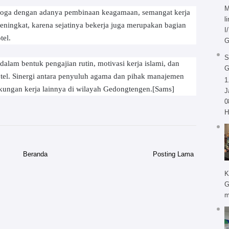
M
moga dengan adanya pembinaan keagamaan, semangat kerja
l
meningkat, karena sejatinya bekerja juga merupakan bagian
I
tel.
G
S
alam bentuk pengajian rutin, motivasi kerja islami, dan
hotel. Sinergi antara penyuluh agama dan pihak manajemen
1
gkungan kerja lainnya di wilayah Gedongtengen.[Sams]
J
0
H
Beranda
Posting Lama
K
G
m