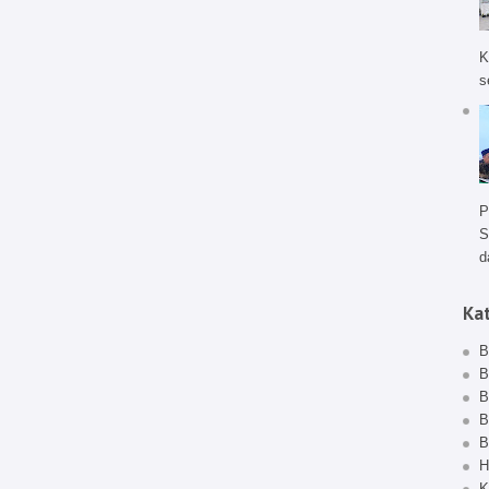
K
s
P
S
d
Ka
B
B
B
B
B
H
K