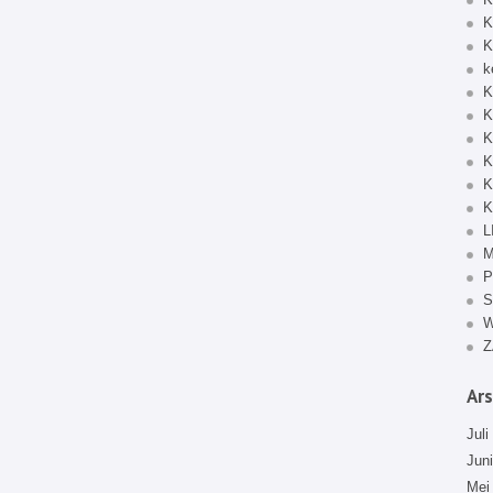
K
K
k
K
K
K
K
K
K
L
M
P
S
Z
Ars
Juli
Jun
Mei