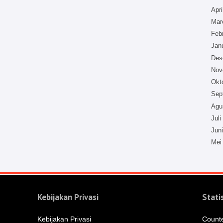
Apri
Mar
Feb
Jan
Des
Nov
Okt
Sep
Agu
Juli
Jun
Mei
Kebijakan Privasi
Stati
Kebijakan Privasi
Count