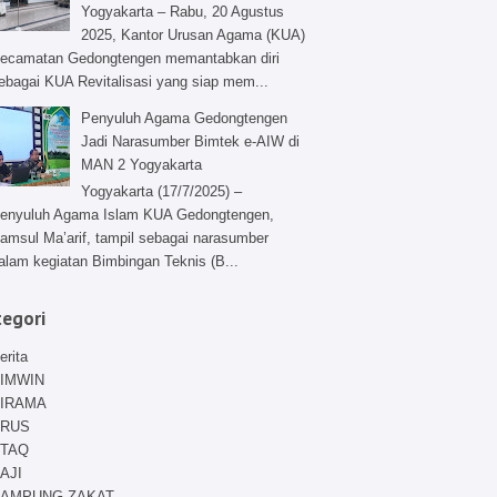
Yogyakarta – Rabu, 20 Agustus
2025, Kantor Urusan Agama (KUA)
ecamatan Gedongtengen memantabkan diri
ebagai KUA Revitalisasi yang siap mem...
Penyuluh Agama Gedongtengen
Jadi Narasumber Bimtek e-AIW di
MAN 2 Yogyakarta
Yogyakarta (17/7/2025) –
enyuluh Agama Islam KUA Gedongtengen,
amsul Ma’arif, tampil sebagai narasumber
alam kegiatan Bimbingan Teknis (B...
tegori
erita
IMWIN
IRAMA
RUS
TAQ
AJI
AMPUNG ZAKAT