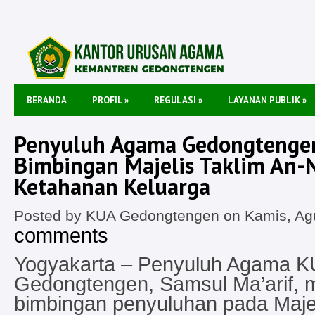
BERANDA
PROFIL
»
REGULASI
»
LAYANAN PUBLIK
»
Penyuluh Agama Gedongtengen
Bimbingan Majelis Taklim An-
Ketahanan Keluarga
Posted by KUA Gedongtengen on Kamis, Agu
comments
Yogyakarta – Penyuluh Agama 
Gedongtengen, Samsul Ma’arif,
bimbingan penyuluhan pada Majel