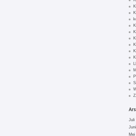
K
K
k
K
K
K
K
K
K
L
M
P
S
Z
Ars
Juli
Jun
Mei