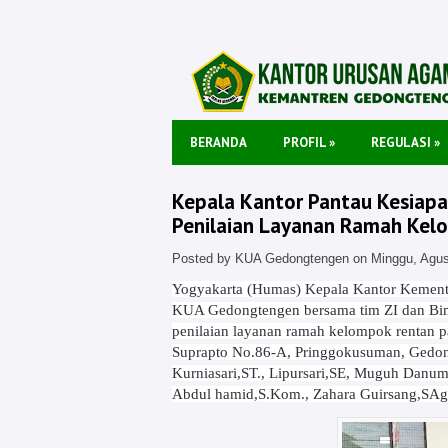
BERANDA
PROFIL
»
REGULASI
»
Kepala Kantor Pantau Kesiap
Penilaian Layanan Ramah Kel
Posted by KUA Gedongtengen on Minggu, Agus
Yogyakarta (Humas) Kepala Kantor Kement
KUA Gedongtengen bersama tim ZI dan Bi
penilaian layanan ramah kelompok rentan pa
Suprapto No.86-A, Pringgokusuman, Gedong
Kurniasari,ST., Lipursari,SE, Muguh Danum
Abdul hamid,S.Kom., Zahara Guirsang,SAg. D