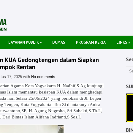
LAYANAN PUBLIK
»
DUMAS
PROGRAM KERJA
LINKS
»
an KUA Gedongtengen dalam Siapkan
Se
ompok Rentan
tus 17, 2025 with
No comments
SU
erian Agama Kota Yogyakarta H. Nadhif,S.Ag kunjungi
mas Islam memantau kesiapan KUA dalam menghadapi
da hari Selasa 25/06/2024 yang berlokasi di Jl. Letjen
 Tengen, Kota Yogyakarta. Tim Zi diantaranya Anisa
urwantono,SE, H. Agung Nugroho, Sri Subekti,S.Th.I.,
ari Bimas Islam Alifana Indrianti,S.Sos.I.
BI