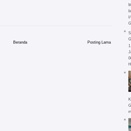
M
l
I
G
S
Beranda
Posting Lama
1
J
0
H
K
G
m