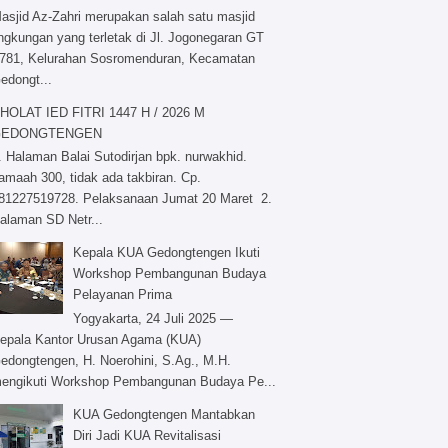
asjid Az-Zahri merupakan salah satu masjid
ingkungan yang terletak di Jl. Jogonegaran GT
/781, Kelurahan Sosromenduran, Kecamatan
edongt...
HOLAT IED FITRI 1447 H / 2026 M
GEDONGTENGEN
. Halaman Balai Sutodirjan bpk. nurwakhid.
amaah 300, tidak ada takbiran. Cp.
81227519728. Pelaksanaan Jumat 20 Maret 2.
alaman SD Netr...
Kepala KUA Gedongtengen Ikuti
Workshop Pembangunan Budaya
Pelayanan Prima
Yogyakarta, 24 Juli 2025 —
epala Kantor Urusan Agama (KUA)
edongtengen, H. Noerohini, S.Ag., M.H.
engikuti Workshop Pembangunan Budaya Pe...
KUA Gedongtengen Mantabkan
Diri Jadi KUA Revitalisasi