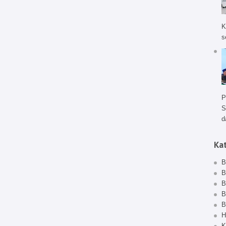
K
s
P
S
d
Ka
B
B
B
B
B
H
K