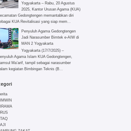
Yogyakarta – Rabu, 20 Agustus
2025, Kantor Urusan Agama (KUA)
ecamatan Gedongtengen memantabkan diri
ebagai KUA Revitalisasi yang siap mem...
Penyuluh Agama Gedongtengen
Jadi Narasumber Bimtek e-AIW di
MAN 2 Yogyakarta
Yogyakarta (17/7/2025) –
enyuluh Agama Islam KUA Gedongtengen,
amsul Ma’arif, tampil sebagai narasumber
alam kegiatan Bimbingan Teknis (B...
tegori
erita
IMWIN
IRAMA
RUS
TAQ
AJI
AMPUNG ZAKAT