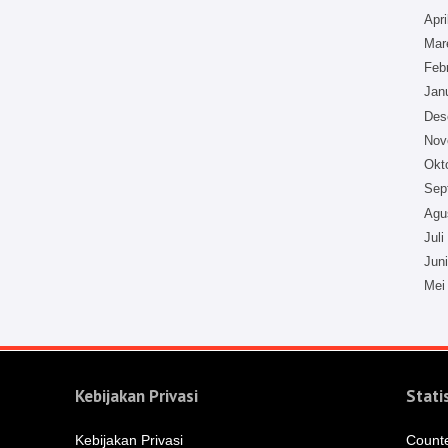
Apri
Mar
Feb
Jan
Des
Nov
Okt
Sep
Agu
Juli
Jun
Mei
Kebijakan Privasi
Stati
Kebijakan Privasi
Count