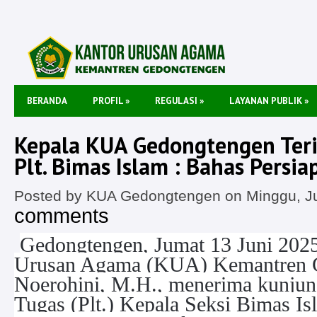
BERANDA
PROFIL
»
REGULASI
»
LAYANAN PUBLIK
»
Kepala KUA Gedongtengen Ter
Plt. Bimas Islam : Bahas Pers
Posted by KUA Gedongtengen on Minggu, Ju
comments
Gedongtengen, Jumat 13 Juni 202
Urusan Agama (KUA) Kemantren G
Noerohini, M.H., menerima kunjun
Tugas (Plt.) Kepala Seksi Bimas I