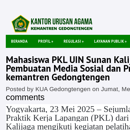
BERANDA
PROFIL
»
REGULASI
»
LAYANAN PUBLIK
»
Mahasiswa PKL UIN Sunan Kalij
Pembuatan Media Sosial dan Pr
kemantren Gedongtengen
Posted by KUA Gedongtengen on Jumat, Mei
comments
Yogyakarta, 23 Mei 2025 – Sejuml
Praktik Kerja Lapangan (PKL) dar
Kalijaga mengikuti kegiatan pelati